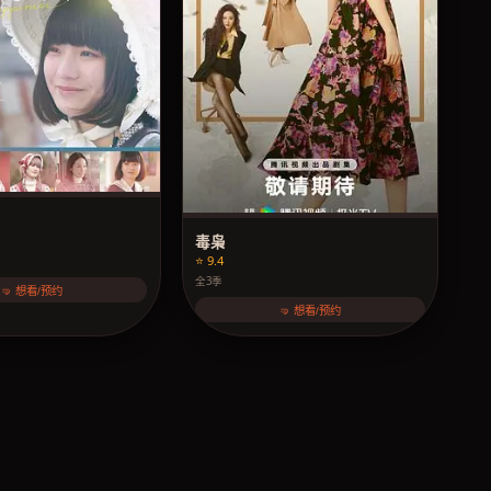
毒枭
⭐ 9.4
全3季
🤜 想看/预约
🤜 想看/预约