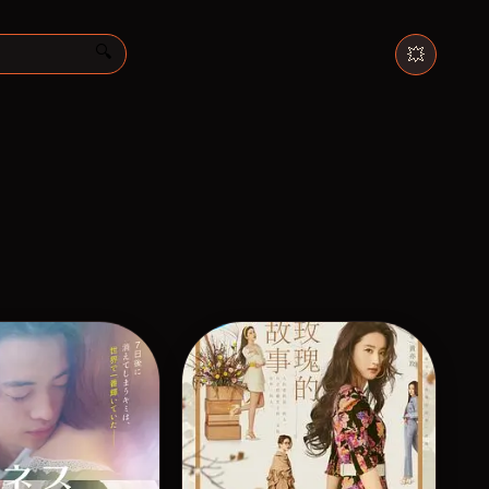
💥
🔍
黑
反
立
›