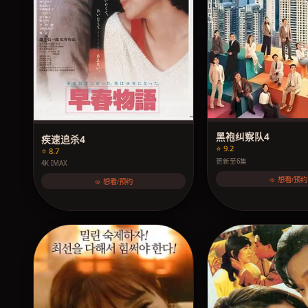
黑袍纠察队4
疾速追杀4
⭐ 9.2
⭐ 8.7
更新至6集
4K IMAX
🤜 想看/预约
🤜 想看/预约