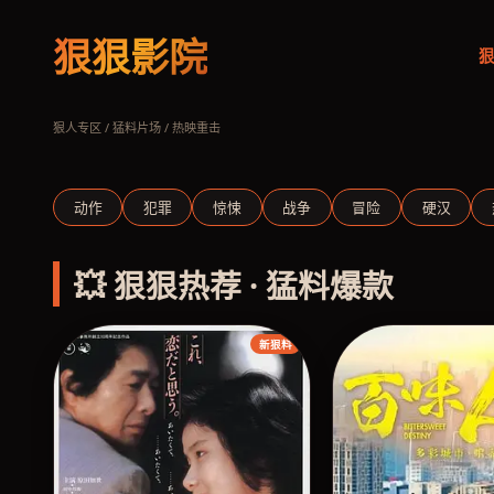
狠狠影院
狠
周处除三害
以暴制暴 癫狂救赎
立即观看
狠人专区 / 猛料片场 / 热映重击
‹
动作
犯罪
惊悚
战争
冒险
硬汉
💥 狠狠热荐 · 猛料爆款
新狠料