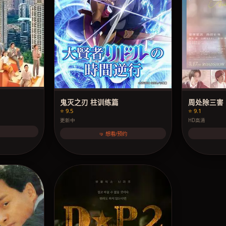
鬼灭之刃 柱训练篇
周处除三害
⭐ 9.5
⭐ 9.1
更新中
HD高清
🤜 想看/预约