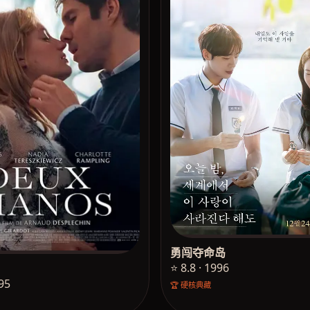
勇闯夺命岛
⭐ 8.8 · 1996
995
🏆 硬核典藏