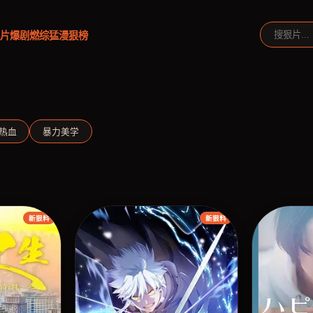
片
爆剧
燃综
猛漫
狠榜
热血
暴力美学
新狠料
新狠料