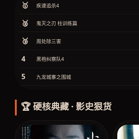
🥇
疾速追杀4
🥈
鬼灭之刃 柱训练篇
🥉
周处除三害
4
黑袍纠察队4
5
九龙城寨之围城
🏆 硬核典藏 · 影史狠货