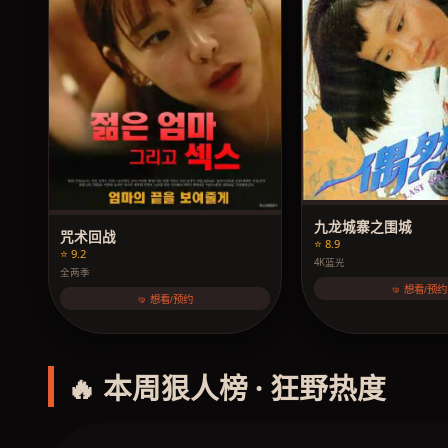
九龙城寨之围城
咒术回战
⭐ 8.9
⭐ 9.2
4K蓝光
全两季
🤜 想看/预约
🤜 想看/预约
🔥 本周狠人榜 · 狂野热度