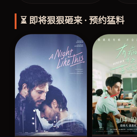
⏳ 即将狠狠砸来 · 预约猛料